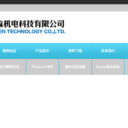
新闻动态
产品展示
资料下载
联系我们
科尔摩根专栏
Thomson专栏
雅科贝思直驱
Kamo齿轮齿条