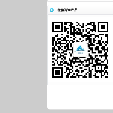
微信咨询产品