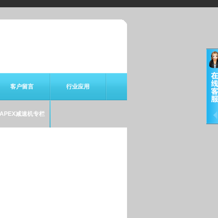
客户留言
行业应用
APEX减速机专栏