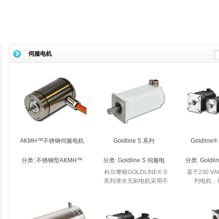
伺服电机
AKMH™不锈钢伺服电机
Goldline S 系列
Goldline
分类:
不锈钢型AKMH™
分类:
Goldline S 伺服电
分类:
Goldl
机
科尔摩根GOLDLINE® S
基于230 VA
系列潜水无刷电机采用不
列电机，
锈钢和镍铝青铜外壳或阳
GOLDLINE
极氧化铝外壳，实现更轻
供高防爆性
的整体重量。 所有轴都
包括气体或
采用不锈钢制成，连接处
可燃或有爆