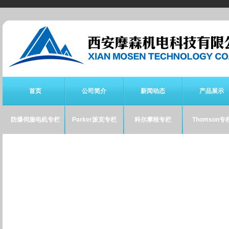
首页
公司简介
新闻动态
产品展示
防爆伺服电机专栏
Parker派克专栏
科尔摩根专栏
Thomson专